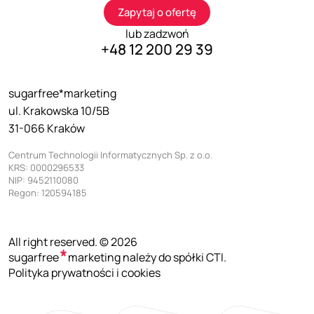
Zapytaj o ofertę
lub zadzwoń
+48 12 200 29 39
sugarfree*marketing
ul. Krakowska 10/5B
31-066 Kraków
Centrum Technologii Informatycznych Sp. z o.o.
KRS: 0000296533
NIP: 9452110080
Regon: 120594185
All right reserved. © 2026
sugarfree
marketing należy do spółki CTI.
Polityka prywatności i cookies